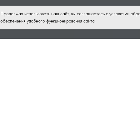
Продолжая использовать наш сайт, вы соглашаетесь с условиями обра
обеспечения удобного функционирования сайта.
Каталог
Доставка
Оплата
Контакты
О 
/
/
/
/
/
 полученная путем синтеза химических соеди
ачается для ухода за имуществом: домом, те
ется для соблюдения гигиены. Данный товар, 
я категория бытовой химии, в свою очередь,