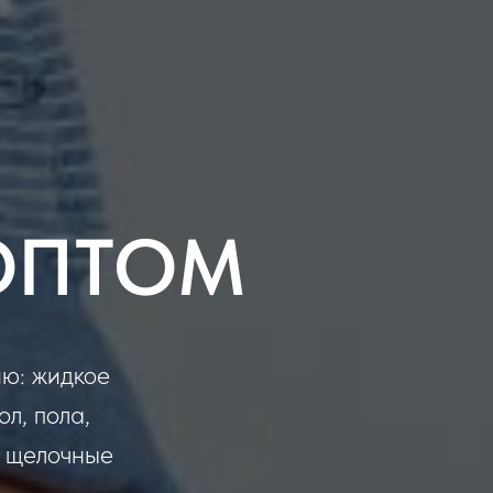
ОПТОМ
ю: жидкое
ол, пола,
и щелочные