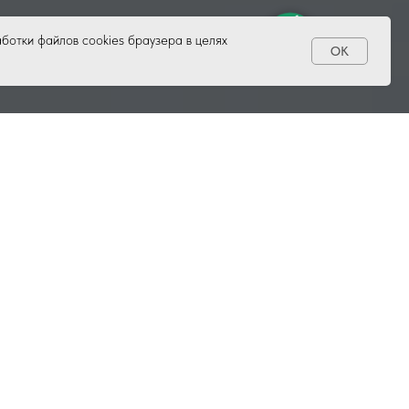
ботки файлов cookies браузера в целях
ОК
компании
нений. Эта категория продукции,
хникой, садом, огородом, посудой,
в зависимости от его назначения,
 представлена несколькими типами