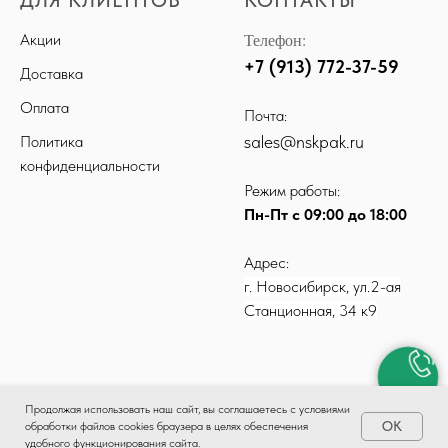
ДЛЯ КЛИЕНТОВ
КОНТАКТЫ
Телефон:
Акции
+7 (913) 772-37-59
Доставка
Оплата
Почта:
sales@nskpak.ru
Политика
конфиденциальности
Режим работы:
Пн-Пт с 09:00 до 18:00
Адрес:
г. Новосибирск, ул.2-ая
Станционная, 34 к9
Продолжая использовать наш сайт, вы соглашаетесь с условиями
ОК
обработки файлов cookies браузера в целях обеспечения
удобного функционирования сайта.
КАТАЛОГ
ДОСТАВКА
ОПЛАТА
КОНТАКТЫ