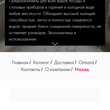
Предназначены для всех видов посуды и
столовых приборов в горячей и холодной воде
любой жесткости. Обладают высокой моющей
способностью, легко и полностью смывается
водой, придает блеск очищенной поверхности, не
оставляет разводов. Экономичены в
использовании.
Главная
Каталог
Доставка
Оплата
/
/
/
/
Контакты
О компании
Назад
/
/