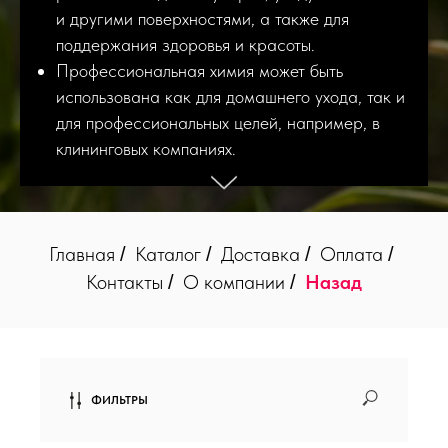
и другими поверхностями, а также для
поддержания здоровья и красоты.
Профессиональная химия может быть
использована как для домашнего ухода, так и
для профессиональных целей, например, в
клининговых компаниях.
Главная
Каталог
Доставка
Оплата
/
/
/
/
Контакты
О компании
Назад
/
/
ФИЛЬТРЫ