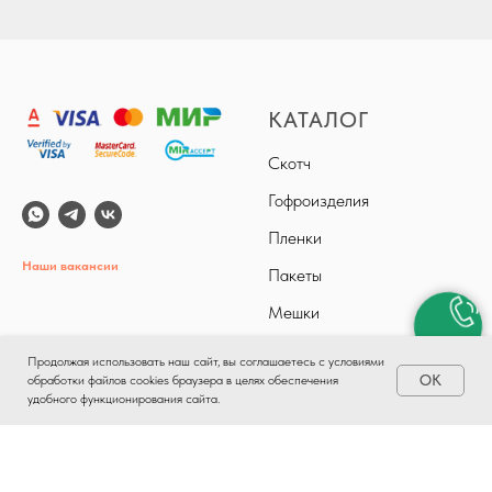
КАТАЛОГ
Скотч
Гофроизделия
Пленки
Наши вакансии
Пакеты
Мешки
Лента кассовая
Продолжая использовать наш сайт, вы соглашаетесь с условиями
ОК
обработки файлов cookies браузера в целях обеспечения
Перчатки
удобного функционирования сайта.
КАТАЛОГ
ДОСТАВКА
ОПЛАТА
КОНТАКТЫ
Полотно, ткань
Лента упаковочная