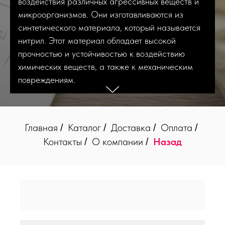
воздействия различных агрессивных веществ и
микроорганизмов. Они изготавливаются из
синтетического материала, который называется
нитрил. Этот материал обладает высокой
прочностью и устойчивостью к воздействию
химических веществ, а также к механическим
повреждениям.
Главная
Каталог
Доставка
Оплата
/
/
/
/
Контакты
О компании
Назад
/
/