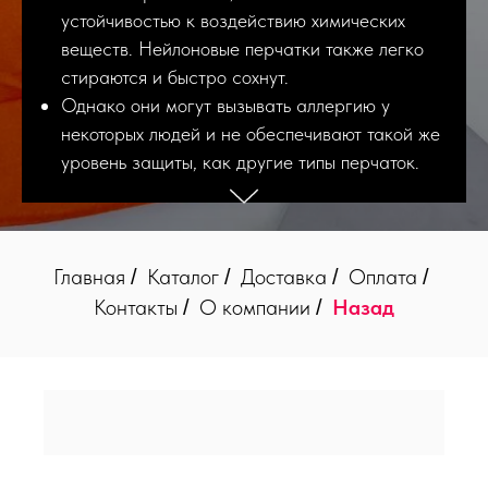
устойчивостью к воздействию химических
веществ. Нейлоновые перчатки также легко
стираются и быстро сохнут.
Однако они могут вызывать аллергию у
некоторых людей и не обеспечивают такой же
уровень защиты, как другие типы перчаток.
Главная
Каталог
Доставка
Оплата
/
/
/
/
Контакты
О компании
Назад
/
/