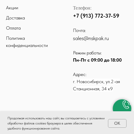
Телефон:
Акции
+7 (913) 772-37-59
Доставка
Оплата
Почта:
sales@nskpak.ru
Политика
конфиденциальности
Режим работы:
Пн-Пт с 09:00 до 18:00
Адрес:
г. Новосибирск, ул.2-ая
Станционная, 34 к9
Продолжая использовать наш сайт, вы соглашаетесь с условиями
ОК
обработки файлов cookies браузера в целях обеспечения
удобного функционирования сайта.
КАТАЛОГ
ДОСТАВКА
ОПЛАТА
КОНТАКТЫ