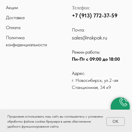
Телефон:
Акции
+7 (913) 772-37-59
Доставка
Оплата
Почта:
sales@nskpak.ru
Политика
конфиденциальности
Режим работы:
Пн-Пт с 09:00 до 18:00
Адрес:
г. Новосибирск, ул.2-ая
Станционная, 34 к9
Продолжая использовать наш сайт, вы соглашаетесь с условиями
ОК
обработки файлов cookies браузера в целях обеспечения
удобного функционирования сайта.
КАТАЛОГ
ДОСТАВКА
ОПЛАТА
КОНТАКТЫ