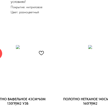
условиях!
Покрытие: нитриловое
Цвет: разноцветный
ТНО ВАФЕЛЬНОЕ 43СМ*60М
ПОЛОТНО НЕТКАНОЕ 140С
130ГР/М2 УЗБ
160ГР/М2