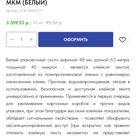
МКМ (БЕЛЫЙ)
Артикул:
SCW-00001177
3 359,52
р.
93,32
р.
/
36 шт
ОФОРМИТЬ
Белый упаковочный скотч шириной 48 мм, длиной 63 метра,
толщиной 45 микрон - является клейкой лентой,
изготовленной из полипропиленовой пленки с равномерно
нанесенным клеем. Прочная, водонепроницаемая, лёгкая в
использовании, безопасная и доступная клейкая лента
универсальна в применении. Применяется в первую очередь
для заклеивания картонных коробок и прочих видов
упаковки, при этом благодаря высоким клейким показателям,
обладает сигнальными свойствами - позволяет обнаружить
несанкционированный доступ (при вскрытии, как правило
отклеить клейкую ленту незаметно не представляет