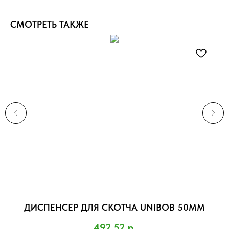
СМОТРЕТЬ ТАКЖЕ
ДИСПЕНСЕР ДЛЯ СКОТЧА UNIBOB 50ММ
П
)
492,52
р.