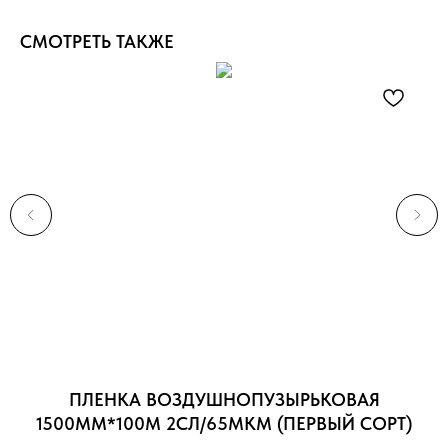
СМОТРЕТЬ ТАКЖЕ
ПЛЕНКА ВОЗДУШНОПУЗЫРЬКОВАЯ
П
1500ММ*100М 2СЛ/65МКМ (ПЕРВЫЙ СОРТ)