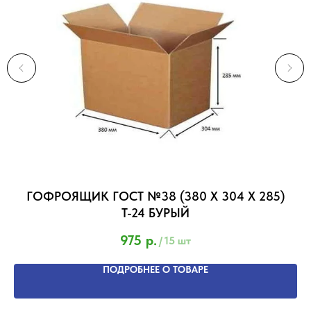
Г
ГОФРОЯЩИК ГОСТ №38 (380 Х 304 Х 285)
Т
Т-24 БУРЫЙ
975
р.
/
15 шт
ПОДРОБНЕЕ О ТОВАРЕ